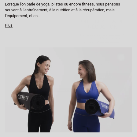
Lorsque l'on parle de yoga, pilates ou encore fitness, nous pensons
souvent à l’entraînement, à la nutrition et à la récupération, mais
OBTENEZ -10€ DE
l’équipement, et en...
RÉDUCTION
Plus
Inscrivez-vous à notre
newsletter
💌
et obtenez
-10€ de réduction
lors de votre
1ère commande
📦
NOM
PRÉNOM
Email
JE M'INSCRIS