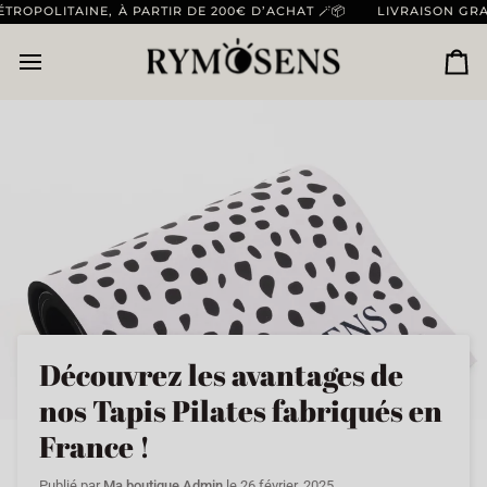
Passer
OLITAINE, À PARTIR DE 200€ D’ACHAT 🪄📦
LIVRAISON GRATUIT
au
contenu
Pan
Découvrez les avantages de
nos Tapis Pilates fabriqués en
France !
Publié par
Ma boutique Admin
le
26 février, 2025